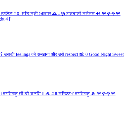
ਡ ਨਾਇਟ #🙏 ਸਤਿ ਸ਼੍ਰੀ ਅਕਾਲ 🙏 #📖 ਗੁਰਬਾਣੀ ਸਟੇਟਸ 📲 🌹🌹🌹🌹
ਵਾਹਿਗੁਰੂ ਜੀ ਕੀ ਫ਼ਤਹਿ ll 🙏 #🙏ਸਤਿਨਾਮ ਵਾਹਿਗੁਰੂ 🙏 🌹🌹🌹🌹