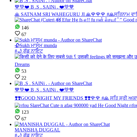
💙💚❤️ B .S . SAINi . ❤️💚💙
🙏 SATNAM SRI WAHEGURU JI 🙏🌹🌹🌹 #🙏ਸਤਿਨਾਮ ਵਾਹਿਗੁਰੂ 
146
67
🥀Sukh ਮਾਸੂਮ munda
#🌙 ਗੁੱਡ ਨਾਇਟ
53
22
💙💚❤️ B .S . SAINi . ❤️💚💙
❣️❣️GOOD NIGHT MY FRIENDS ❣️❣️🌹🌹 #🙏 ਸਤਿ ਸ਼੍ਰੀ ਅਕਾਲ 🙏
123
67
MANISHA DUGGAL
#🌙 ਗੁੱਡ ਨਾਇਟ