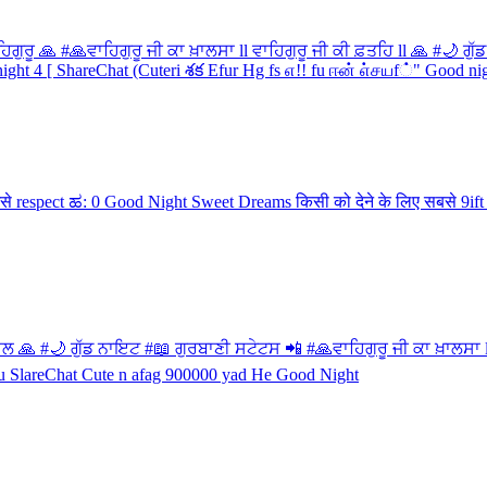
 #🙏ਵਾਹਿਗੁਰੂ ਜੀ ਕਾ ਖ਼ਾਲਸਾ ll ਵਾਹਿਗੁਰੂ ਜੀ ਕੀ ਫ਼ਤਹਿ ll 🙏 #🌙 ਗੁੱ
 #🌙 ਗੁੱਡ ਨਾਇਟ #📖 ਗੁਰਬਾਣੀ ਸਟੇਟਸ 📲 #🙏ਵਾਹਿਗੁਰੂ ਜੀ ਕਾ ਖ਼ਾਲਸਾ ll 