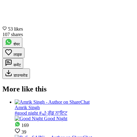
53 likes
107 shares
शेयर
लाइक
कमेंट
डाउनलोड
More like this
Amrik Singh
#good night #🌙 ਗੁੱਡ ਨਾਇਟ
169
39