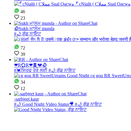
46
23
🥀Sukh ਮਾਸੂਮ munda
#🌙 ਗੁੱਡ ਨਾਇਟ
72
39
❤R💞R❤🍫💔🥀
#💓ਸਿਰਫ ਤੇਰੇ ਲਈ #🌙 ਗੁੱਡ ਨਾਇਟ
34
12
-sarbjeet kaur
#🌙 Good Night Video Status🎥 #🌙 ਗੁੱਡ ਨਾਇਟ