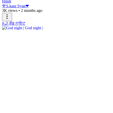
Hindi
🌹S.kaur Syan❤
3K views
•
2 months ago
#🌙 ਗੁੱਡ ਨਾਇਟ