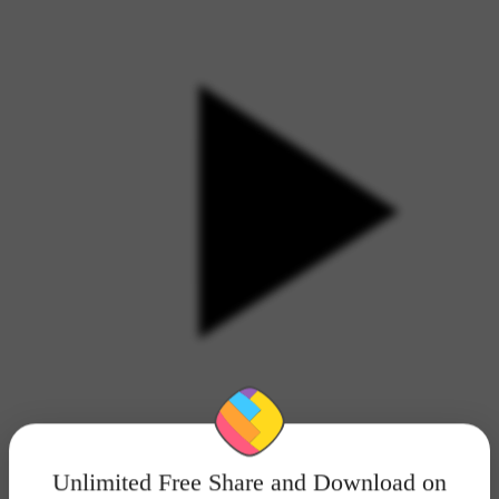
63
64
Unlimited Free Share and Download on