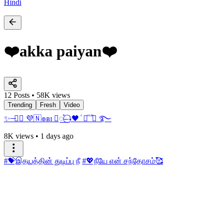
Hindi
❤️akka paiyan❤️
12 Posts • 58K views
Trending
Fresh
Video
✨ ̶ ̶➸⃝ 💜🇳๏ʙɪ ꯭⃛֯𝀚𝆺𝅥⃝🖤 ⷭ ⃮ⷩ ᷞ ᷟ⋆ ࿐
8K views
•
1 days ago
#💝இதயத்தின் துடிப்பு நீ
#💖நீயே என் சந்தோசம்🥰