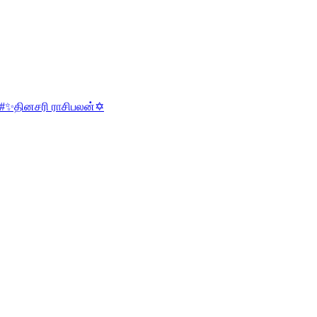
#✨தினசரி ராசிபலன்✡️