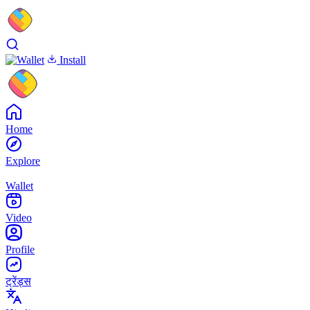
Install
Home
Explore
Wallet
Video
Profile
ट्रेंड्स