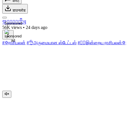
कमेंट
डाउनलोड
💛♩᩷𝐒𖽖𖽡᪳᪲𝛅ϥ
Sponsored
56K views
•
24 days ago
#✡️ராசிபலன்
#👌அருமையான ஸ்டேட்டஸ்
#👉🏼இன்றைய ராசிபலன்✡️