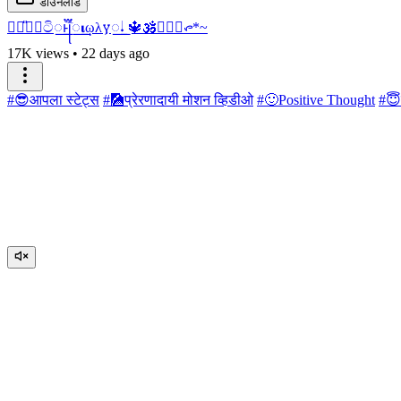
डाउनलोड
⎯꯭̎𝆺꯭𝅥ටි꯭ͱ֟፝ؖ꧊꯭𝛊ῳλ𐍅꯭𝆺𝅥 🔱🕉️🙇🏻‍♂️᭧*~
17K views
•
22 days ago
#😎आपला स्टेट्स
#🎑प्रेरणादायी मोशन व्हिडीओ
#🙂Positive Thought
#😇