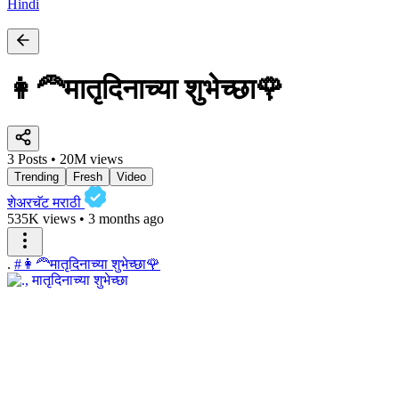
Hindi
👩‍🦰मातृदिनाच्या शुभेच्छा🌹
3 Posts • 20M views
Trending
Fresh
Video
शेअरचॅट मराठी
535K views
•
3 months ago
.
#👩‍🦰मातृदिनाच्या शुभेच्छा🌹