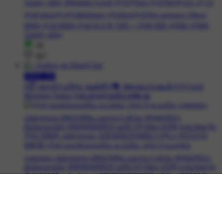
1K
307
🅼︎🅱︎🅹︎🅱︎
#😇 ദേവി #ഹിന്ദു ഭക്തി #💝 ആശംസകള്‍ #🌞Good
Morning Status #കുമാരനല്ലൂരമ്മ 🙏
103
133