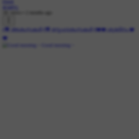
Hindi
വേണു
1K views
•
2 months ago
#💝 ആശംസകള്‍
#💖 സ്നേഹാശംസകൾ
#❤️❤️ ശുഭദിനം ❤️
❤️