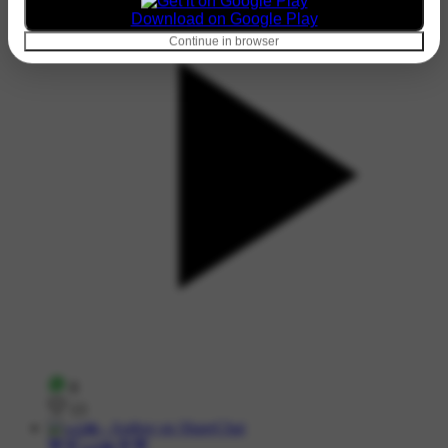
Download on Google Play
Continue in browser
8
13
💙🌹പൂജ 🌹💙