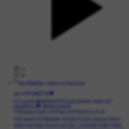
13
14
കാ ✶ർ✶ത്ത᭄✶ക്‌🕊
#🌞 ഗുഡ് മോണിംഗ് #🌞Good Morning Status #🙂
ശുഭദിനം #💝 ആശംസകള്‍