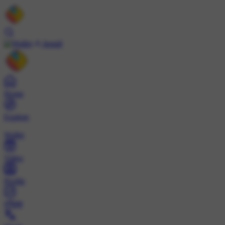
Install
Home
Explore
Wallet
Video
Profile
ट्रेंड्स