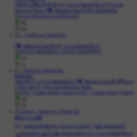
#🥀🌸ഡ്രീംസ് 🌸🥀 #🌞 ഗുഡ് മോണിംഗ് #🌞Good
Morning Status #💝 ആശംസകള്‍ #😊 ശുഭാരംഭം
96
29
-
#💝 ആശംസകള്‍ #🌞 ഗുഡ് മോണിംഗ്
16
11
𝕾𝖆𝖓𝖌𝖆𝖒𝖎
#ദേവി #🌞 ഗുഡ് മോണിംഗ് #💝 ആശംസകള്‍ #💐Have
a Nice Day🌞 #🌞Good Morning Status
20
16
❣️❣️Achoos❣️❣️
#🏹 രാമായണമാസ സ്റ്റാറ്റസുകൾ ⚡️ #📖 രാമായണ
പാരായണം 🙏🏻 #📖 രാമായണം #🌞 ഗുഡ് മോണിംഗ്