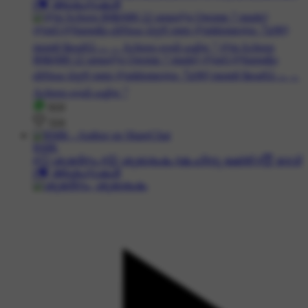
#💝 ആശംസകള്‍
919
324
RMK
#🙂 ശുഭദിനം #😊 ശുഭാരംഭം #🙏ഹിന്ദു ഭക്തി #😇 ദേവി
#💝 ആശംസകള്‍