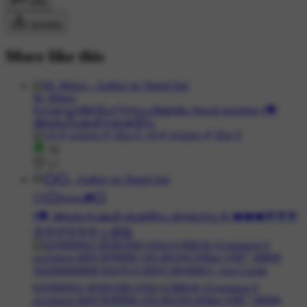
कमेंट
डाउनलोड
More like this
M. Mina's
#ഗുഡ്മോർണിംഗ് #സുപ്രഭാതം #good morning #💝
ആശംസകള്‍ #ശുഭദിനം
16
17
❥⃟⭕𝑆𝑎𝑙𝑎𝑚❥⃟⭕
#💝 ആശംസകള്‍ ശുഭദിനം നേരുന്നു.☕ ❤️❤️❤️💙💙💙
💜💜💜💚💚💚☺️😍🥰