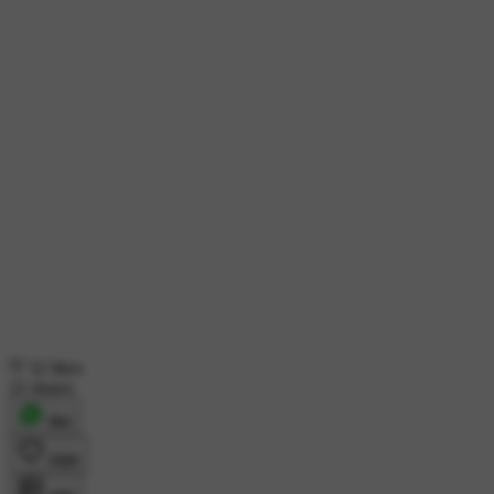
32 likes
22 shares
शेयर
लाइक