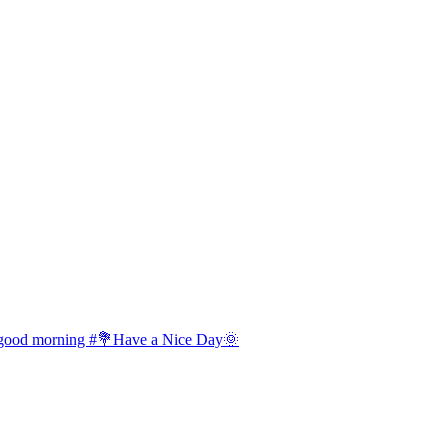
od morning #💐Have a Nice Day🌞