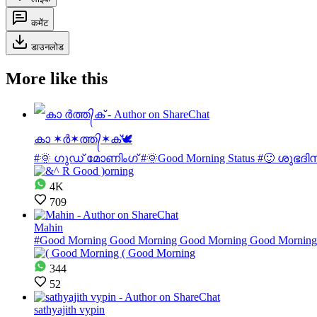
कमेंट
डाउनलोड
More like this
കാ ✶ർ✶ത്ത᭄✶ക്‌🕊
#🌞 ഗുഡ് മോണിംഗ് #🌞Good Morning Status #🙂 ശുഭ
4K
709
Mahin
#Good Morning Good Morning Good Morning Good Mornin
344
52
sathyajith vypin