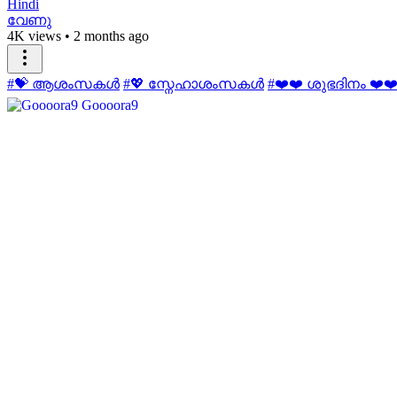
Hindi
വേണു
4K views
•
2 months ago
#💝 ആശംസകള്‍
#💖 സ്നേഹാശംസകൾ
#❤️❤️ ശുഭദിനം ❤️❤