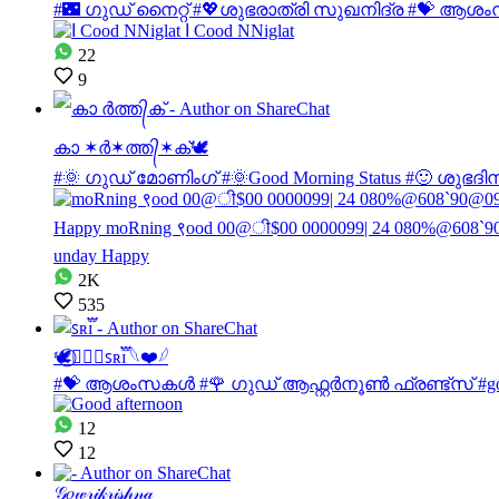
#🌃 ഗുഡ് നൈറ്റ് #💖ശുഭരാത്രി സുഖനിദ്ര #💝 ആശംസകള്
22
9
കാ ✶ർ✶ത്ത᭄✶ക്‌🕊
#🌞 ഗുഡ് മോണിംഗ് #🌞Good Morning Status #🙂 ശുഭ
2K
535
🕊️⃝🧚🏻‍♀️ꜱʀɪ֟፝ 𓆩❤️𓆪
#💝 ആശംസകള്‍ #🌹 ഗുഡ് ആഫ്റ്റർനൂൺ ഫ്രണ്ട്സ് #good 
12
12
𝒢𝑜𝓌𝓇𝒾𝓀𝓇𝒾𝓈𝒽𝓃𝒶