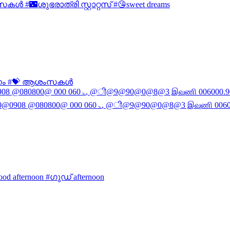
‍ #🌃ശുഭരാത്രി സ്റ്റാറ്റസ് #😘sweet dreams
ദിനം #💝 ആശംസകള്‍
afternoon #ഗുഡ് afternoon