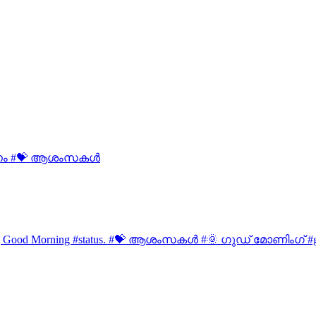
ദിനം #💝 ആശംസകള്‍
g Good Morning #status. #💝 ആശംസകള്‍ #🌞 ഗുഡ് മോണിംഗ് #go